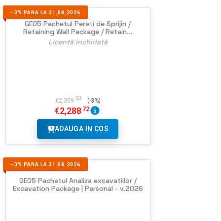
-
3%
PANA LA 31.08.2026
GEO5 Pachetul Pereti de Sprijin /
Retaining Wall Package / Retain...
Licență închiriată
50
€
2,359
(-3%)
72
€
2,288
ADAUGA IN COS
-
3%
PANA LA 31.08.2026
GEO5 Pachetul Analiza excavatiilor /
Excavation Package | Personal - v.2026
NU EXISTA
IMAGINI