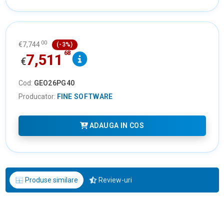
00
€
7,744
(-3%)
68
7,511
€
Cod:
GEO26PG40
Producator:
FINE SOFTWARE
ADAUGA IN COS
Produse similare
Review-uri