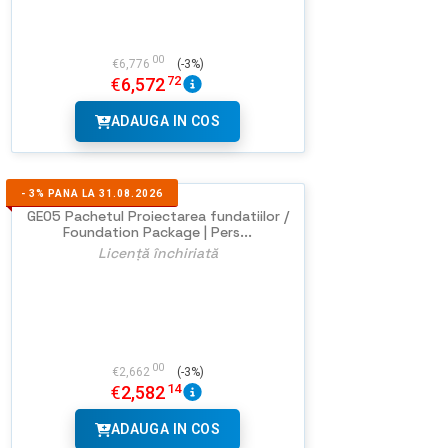
00
€
6,776
(-3%)
72
€
6,572
ADAUGA IN COS
-
3%
PANA LA 31.08.2026
GEO5 Pachetul Proiectarea fundatiilor /
Foundation Package | Pers...
Licență închiriată
00
€
2,662
(-3%)
14
€
2,582
ADAUGA IN COS