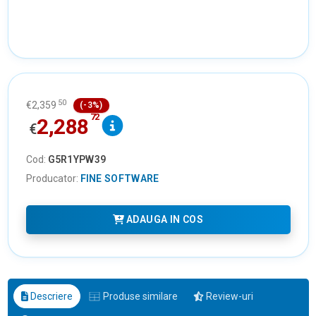
50
€
2,359
(-3%)
72
2,288
€
Cod:
G5R1YPW39
Producator:
FINE SOFTWARE
ADAUGA IN COS
Descriere
Produse similare
Review-uri