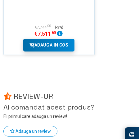
IMAGINI
00
€
7,744
(-3%)
68
€
7,511
ADAUGA IN COS
REVIEW-URI
Ai comandat acest produs?
Fii primul care adauga un review!
Adauga un review