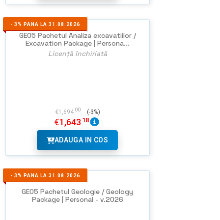
-
3%
PANA LA 31.08.2026
GEO5 Pachetul Analiza excavatiilor /
Excavation Package | Persona...
Licență închiriată
00
€
1,694
(-3%)
18
€
1,643
ADAUGA IN COS
-
3%
PANA LA 31.08.2026
GEO5 Pachetul Geologie / Geology
Package | Personal - v.2026
NU EXISTA