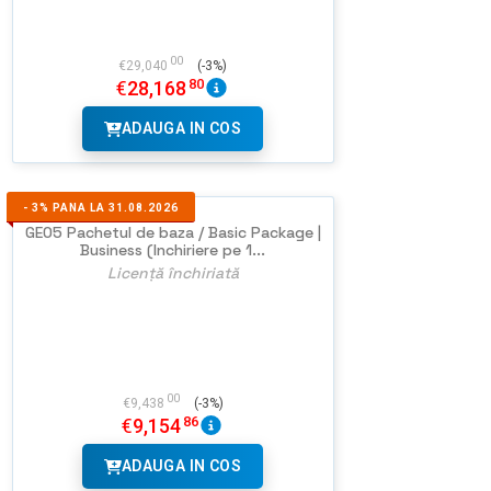
00
€
29,040
(-3%)
80
€
28,168
ADAUGA IN COS
-
3%
PANA LA 31.08.2026
GEO5 Pachetul de baza / Basic Package |
Business (Inchiriere pe 1...
Licență închiriată
00
€
9,438
(-3%)
86
€
9,154
ADAUGA IN COS