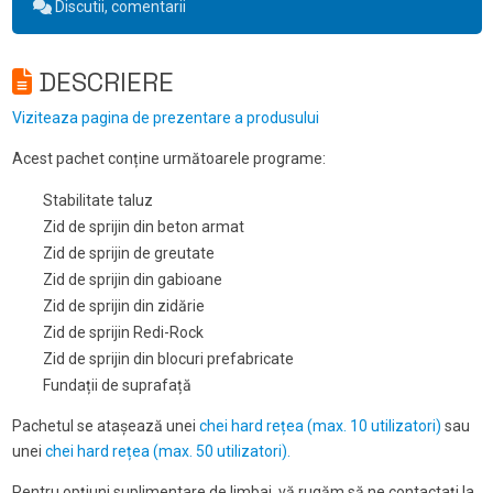
Discutii, comentarii
DESCRIERE
Viziteaza pagina de prezentare a produsului
Acest pachet conține următoarele programe:
Stabilitate taluz
Zid de sprijin din beton armat
Zid de sprijin de greutate
Zid de sprijin din gabioane
Zid de sprijin din zidărie
Zid de sprijin Redi-Rock
Zid de sprijin din blocuri prefabricate
Fundații de suprafață
Pachetul se atașează unei
chei hard rețea (max. 10 utilizatori)
sau
unei
chei hard rețea (max. 50 utilizatori).
Pentru opțiuni suplimentare de limbaj, vă rugăm să ne contactați la