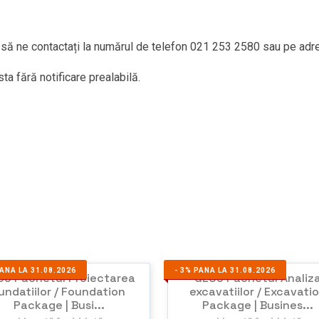
m să ne contactați la numărul de telefon 021 253 2580 sau pe ad
ta fără notificare prealabilă.
ANA LA 31.08.2026
-
3%
PANA LA 31.08.2026
O5 Pachetul Proiectarea
GEO5 Pachetul Analiz
undatiilor / Foundation
excavatiilor / Excavati
Package | Busi...
Package | Busines...