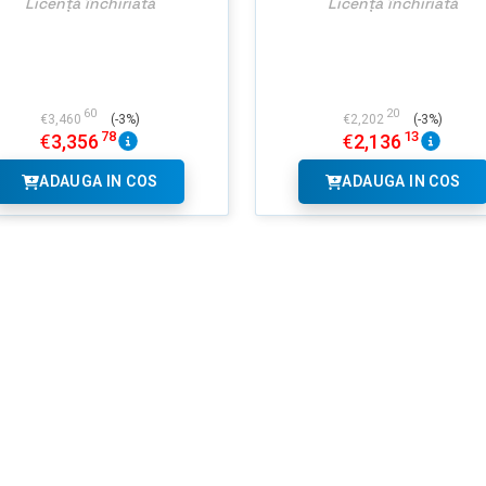
Licență închiriată
Licență închiriată
60
20
€
3,460
(-3%)
€
2,202
(-3%)
78
13
€
3,356
€
2,136
ADAUGA IN COS
ADAUGA IN COS