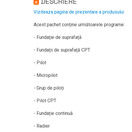
DESCRIERE
Viziteaza pagina de prezentare a produsului
Acest pachet conține următoarele programe:
- Fundație de suprafață
- Fundații de suprafață CPT
- Pilot
- Micropilot
- Grup de piloți
- Pilot CPT
- Fundație continuă
- Radier