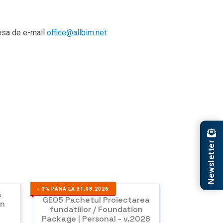
resa de e-mail
office@allbim.net
.
Newsletter
-
3%
PANA LA 31.08.2026
a
GEO5 Pachetul Proiectarea
on
fundatiilor / Foundation
Package | Personal - v.2026