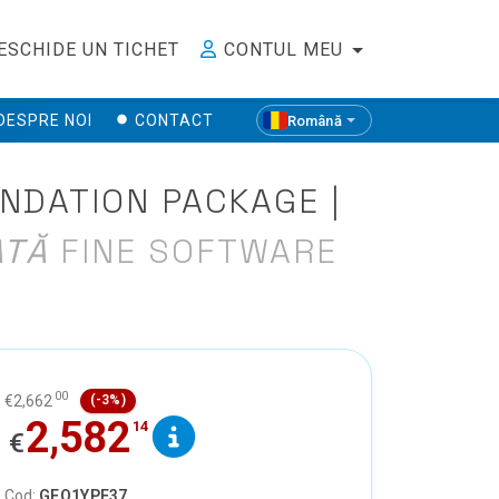
ESCHIDE UN TICHET
CONTUL MEU
DESPRE NOI
CONTACT
Română
NDATION PACKAGE |
ATĂ
FINE SOFTWARE
00
€
2,662
(-3%)
2,582
14
€
Cod:
GEO1YPF37