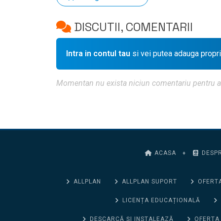
DISCUTII, COMENTARII
Intra in contul tau
si vei putea adauga propr
Momentan nu exista niciun comentariu pentru aces
ACASA
♦
DESPR
ALLPLAN
ALLPLAN SUPORT
OFERTA
LICENȚA EDUCAȚIONALĂ
DESCARCĂ ȘI INSTALEAZĂ
OFERTA