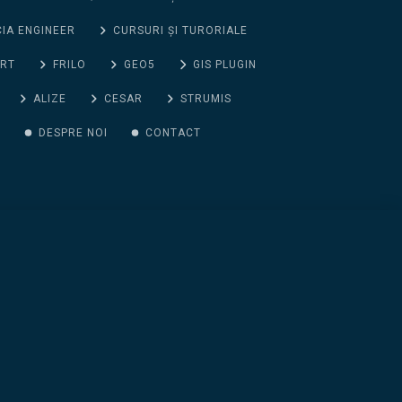
CIA ENGINEER
CURSURI ȘI TURORIALE
ORT
FRILO
GEO5
GIS PLUGIN
ALIZE
CESAR
STRUMIS
G
DESPRE NOI
CONTACT
ADAUGA IN COS