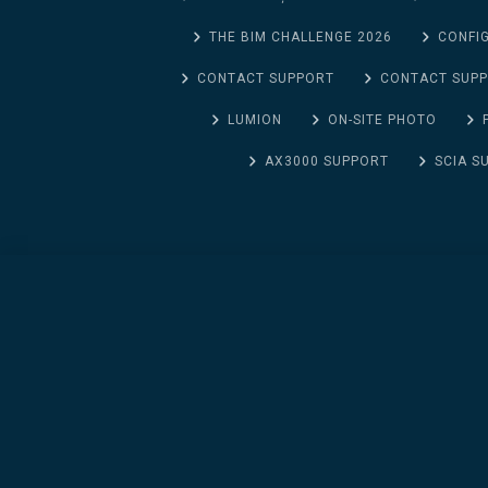
THE BIM CHALLENGE 2026
CONFIG
CONTACT SUPPORT
CONTACT SUP
LUMION
ON-SITE PHOTO
AX3000 SUPPORT
SCIA S
GEO5 Pachetul Proiectarea fundatiilor / Foundation P
2582.14
EUR