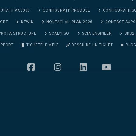
URAȚII AX3000
CONFIGURAȚII PRODUSE
CONFIGURAȚII S
PORT
DTWIN
NOUTĂȚI ALLPLAN 2026
CONTACT SUP
PROTA STRUCTURE
SCALYPSO
SCIA ENGINEER
SDS2
UPPORT
TICHETELE MELE
DESCHIDE UN TICHET
BLO
ackage | Personal (Inchiriere pe 1 an)
Abonează-te la newsletter
Abonează-te