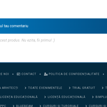
iul tau comentariu
t produs. Nu ezita, fii primul :)
E NOI
♦
CONTACT
♦
POLITICA DE CONFIDENȚIALITATE
♦
 ARHITECȚI
TOATE EVENIMENTELE
TRIAL GRATUIT
T
LICENȚA EDUCAȚIONALĂ
LICENȚĂ EDUCAȚIONALĂ
BIMPLU
 PPC
BLUEBEAM
CURSURI ȘI TURORIALE
CURSURI ȘI