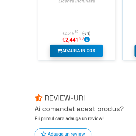
Licență închiriată
80
€
2,516
(-3%)
30
€
2,441
ADAUGA IN COS
REVIEW-URI
Ai comandat acest produs?
Fii primul care adauga un review!
Adauga un review