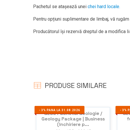
Pachetul se atașează unei
chei hard locale.
Pentru opțiuni suplimentare de limbaj, vă rugă
Producătorul își rezervă dreptul de a modifica lis
PRODUSE SIMILARE
-
3%
PANA LA 31.08.2026
-
3%
P
GEO5 Pachetul Geologie /
GE
Geology Package | Business
f
(Inchiriere p...