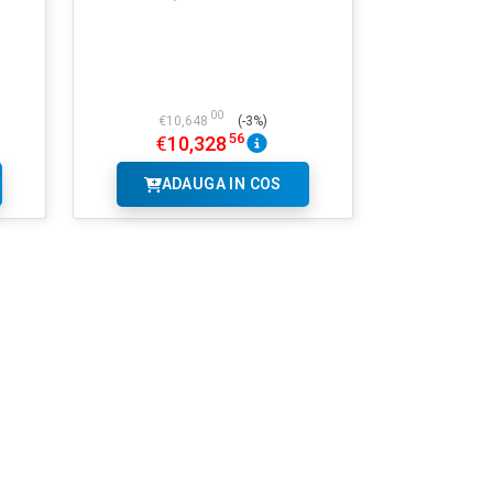
NU EXISTA
IMAGINI
00
€
10,648
(-3%)
56
€
10,328
ADAUGA IN COS