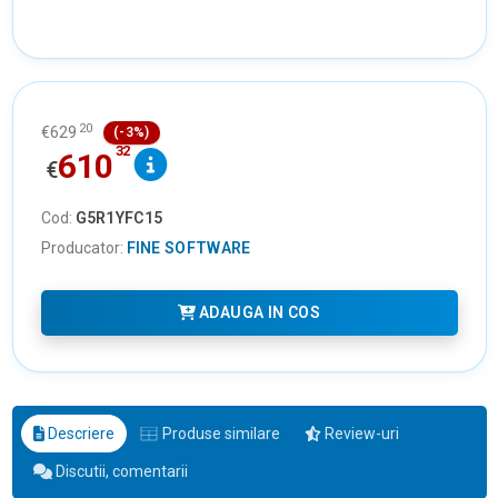
20
€
629
(-3%)
32
610
€
Cod:
G5R1YFC15
Producator:
FINE SOFTWARE
ADAUGA IN COS
Descriere
Produse similare
Review-uri
Discutii, comentarii