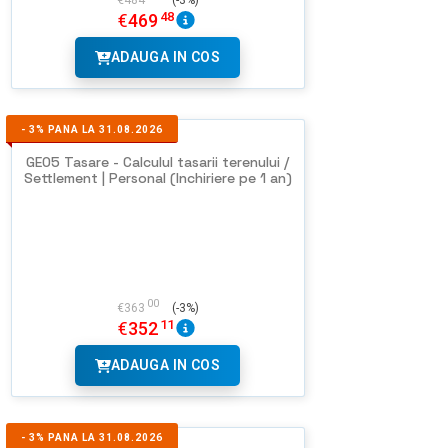
€
484
(-3%)
48
€
469
ADAUGA IN COS
-
3%
PANA LA 31.08.2026
GEO5 Tasare - Calculul tasarii terenului /
Settlement | Personal (Inchiriere pe 1 an)
00
€
363
(-3%)
11
€
352
ADAUGA IN COS
-
3%
PANA LA 31.08.2026