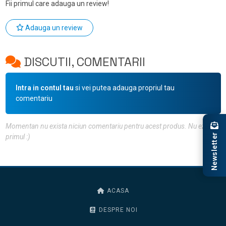
Fii primul care adauga un review!
Adauga un review
DISCUTII, COMENTARII
Intra in contul tau
si vei putea adauga propriul tau
comentariu
Momentan nu exista niciun comentariu pentru acest produs. Nu ezita, fii
Newsletter
primul :)
ACASA
DESPRE NOI