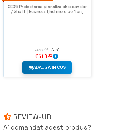
GEO5 Proiectarea și analiza chesoanelor
/ Shaft | Business (Inchiriere pe 1 an)
20
€
629
(-3%)
32
€
610
ADAUGA IN COS
REVIEW-URI
Ai comandat acest produs?