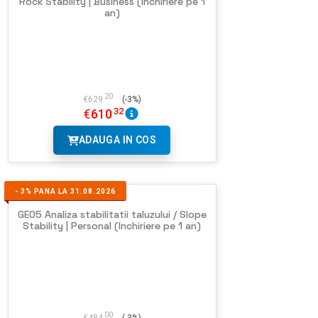
Rock Stability | Business (Inchiriere pe 1
an)
20
€
629
(-3%)
32
€
610
ADAUGA IN COS
-
3%
PANA LA 31.08.2026
GEO5 Analiza stabilitatii taluzului / Slope
Stability | Personal (Inchiriere pe 1 an)
00