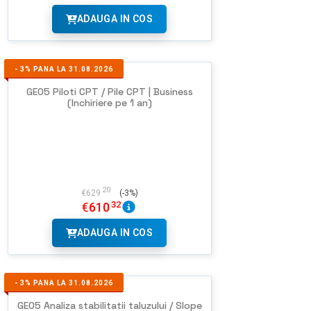
ADAUGA IN COS
-
3%
PANA LA 31.08.2026
GEO5 Piloti CPT / Pile CPT | Business
(Inchiriere pe 1 an)
20
€
629
(-3%)
32
€
610
ADAUGA IN COS
-
3%
PANA LA 31.08.2026
GEO5 Analiza stabilitatii taluzului / Slope