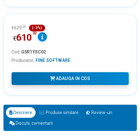
20
€
629
(-3%)
32
610
€
Cod:
G5R1YSC02
Producator:
FINE SOFTWARE
ADAUGA IN COS
Descriere
Produse similare
Review-uri
Discutii, comentarii