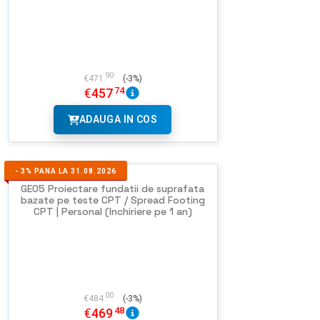
90
€
471
(-3%)
74
€
457
ADAUGA IN COS
-
3%
PANA LA 31.08.2026
GEO5 Proiectare fundatii de suprafata
bazate pe teste CPT / Spread Footing
CPT | Personal (Inchiriere pe 1 an)
00
€
484
(-3%)
48
€
469