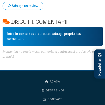
Adauga un review
DISCUTII, COMENTARII
Intra in contul tau
si vei putea adauga propriul tau
comentariu
Momentan nu exista niciun comentariu pentru acest produs. Nu ezita, fii
primul :)
Newsletter
ACASA
DESPRE NOI
CONTACT