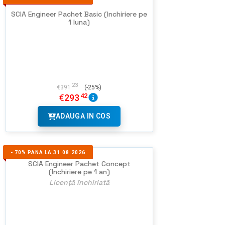
SCIA Engineer Pachet Basic (Inchiriere pe
1 luna)
23
€
391
(-25%)
42
€
293
ADAUGA IN COS
-
70%
PANA LA 31.08.2026
SCIA Engineer Pachet Concept
(Inchiriere pe 1 an)
Licență închiriată