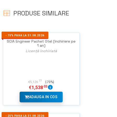
PRODUSE SIMILARE
-
70%
PANA LA 31.08.2026
SCIA Engineer Pachet Otel (Inchiriere pe
1 an)
Licență închiriată
77
€
5,126
(-70%)
03
€
1,538
ADAUGA IN COS
-
25%
PANA LA 31.08.2026