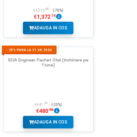
80
€
4,573
(-70%)
14
€
1,372
ADAUGA IN COS
-
25%
PANA LA 31.08.2026
SCIA Engineer Pachet Otel (Inchiriere pe
1 luna)
30
€
641
(-25%)
98
€
480
ADAUGA IN COS