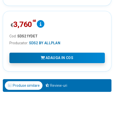
68
3,760
€
Cod:
SDS21YDET
Producator:
SDS2 BY ALLPLAN
ADAUGA IN COS
Produse similare
Review-uri