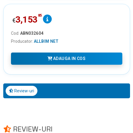
85
3,153
€
Cod:
ABN032604
Producator:
ALLBIM NET
ADAUGA IN COS
Review-uri
REVIEW-URI