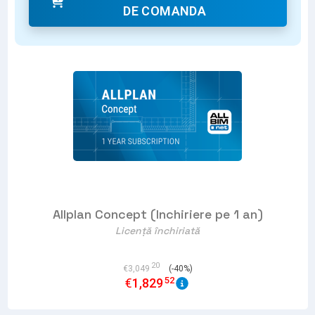
DE COMANDA
Allplan Concept (Inchiriere pe 1 an)
Licență închiriată
20
€
3,049
(-40%)
52
€
1,829