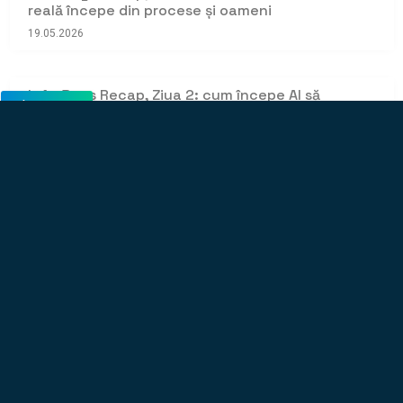
reală începe din procese și oameni
19.05.2026
NOUTATI
InfraDays Recap, Ziua 2: cum începe AI să
schimbe infrastructura
19.05.2026