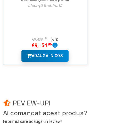
Licență închiriată
00
€
9,438
(-3%)
86
€
9,154
ADAUGA IN COS
REVIEW-URI
Ai comandat acest produs?
Fii primul care adauga un review!