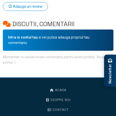
Adauga un review
DISCUTII, COMENTARII
Intra in contul tau
si vei putea adauga propriul tau
comentariu
Momentan nu exista niciun comentariu pentru acest produs. Nu ezita, fii
primul :)
Newsletter
ACASA
DESPRE NOI
CONTACT