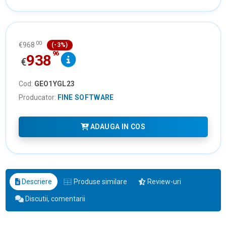
00
€
968
(-3%)
96
938
€
Cod:
GEO1YGL23
Producator:
FINE SOFTWARE
ADAUGA IN COS
Descriere
Produse similare
Review-uri
Discutii, comentarii