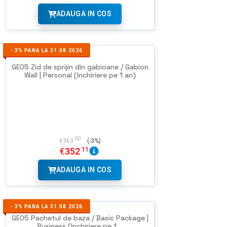
ADAUGA IN COS
-
3%
PANA LA 31.08.2026
GEO5 Zid de sprijin din gabioane / Gabion
Wall | Personal (Inchiriere pe 1 an)
00
€
363
(-3%)
11
€
352
ADAUGA IN COS
-
3%
PANA LA 31.08.2026
GEO5 Pachetul de baza / Basic Package |
Business (Inchiriere pe 1...