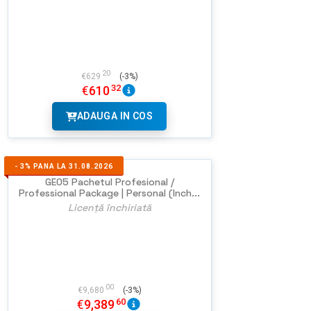
20
€
629
(-3%)
32
€
610
ADAUGA IN COS
-
3%
PANA LA 31.08.2026
GEO5 Pachetul Profesional /
Professional Package | Personal (Inch...
Licență închiriată
00
€
9,680
(-3%)
60
€
9,389