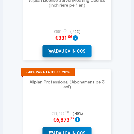
Allplan License Server/Floating License
(Inchiriere pe 1 an)
76
€
551
(-40%)
06
€
331
ADAUGA IN COS
-
40%
PANA LA 31.08.2026
Allplan Professional (Abonament pe 3
ani)
28
€
11,456
(-40%)
77
€
6,873
ADAUGA IN COS