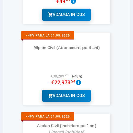
€
49
ADAUGA IN COS
-
40%
PANA LA 31.08.2026
Allplan Civil (Abonament pe 3 ani)
24
€
38,289
(-40%)
54
€
22,973
ADAUGA IN COS
-
40%
PANA LA 31.08.2026
Allplan Civil (Inchiriere pe 1 an)
Licență închiriată