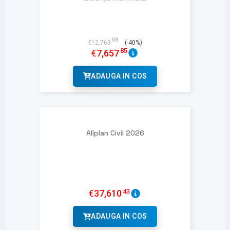
08
€
12,763
(-40%)
85
€
7,657
ADAUGA IN COS
Allplan Civil 2026
43
€
37,610
ADAUGA IN COS