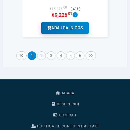
68
€
15,376
(-40%)
01
€
9,226
ADAUGA IN COS
1
2
3
4
5
6
ACASA
DESPRE NOI
CONTACT
POLITICA DE CONFIDENȚIALITATE