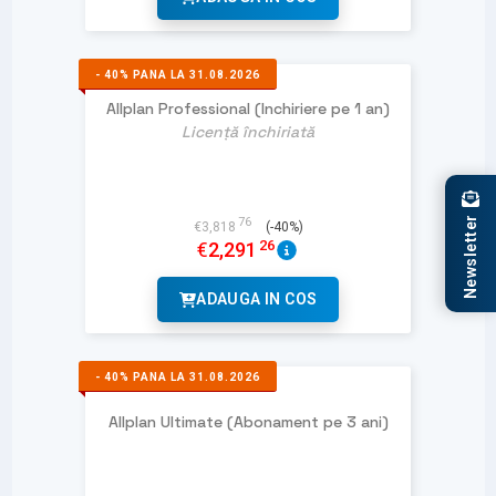
-
40%
PANA LA 31.08.2026
Allplan Professional (Inchiriere pe 1 an)
Licență închiriată
Newsletter
76
€
3,818
(-40%)
26
€
2,291
ADAUGA IN COS
-
40%
PANA LA 31.08.2026
Allplan Ultimate (Abonament pe 3 ani)