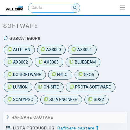
SOFTWARE
SUBCATEGORII
ALLPLAN
AX3000
AX3001
AX3002
AX3003
BLUEBEAM
DC-SOFTWARE
FRILO
GEO5
LUMION
ON-SITE
PROTA SOFTWARE
SCALYPSO
SCIA ENGINEER
SDS2
RAFINARE CAUTARE
LISTA PRODUSELOR
Rafinare cautare