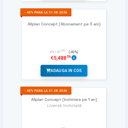
-
40%
PANA LA 31.08.2026
Allplan Concept (Abonament pe 3 ani)
60
€
9,147
(-40%)
56
€
5,488
ADAUGA IN COS
-
40%
PANA LA 31.08.2026
Allplan Concept (Inchiriere pe 1 an)
Licență închiriată