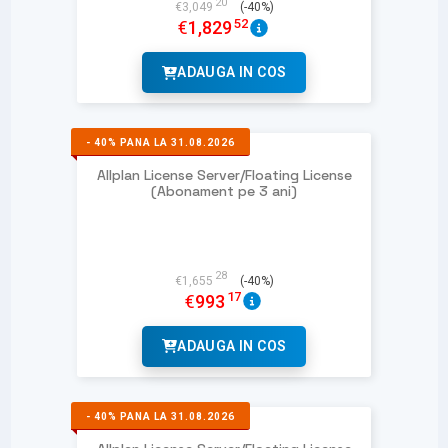
20
€
3,049
(-40%)
52
€
1,829
ADAUGA IN COS
-
40%
PANA LA 31.08.2026
Allplan License Server/Floating License
(Abonament pe 3 ani)
28
€
1,655
(-40%)
17
€
993
ADAUGA IN COS
-
40%
PANA LA 31.08.2026