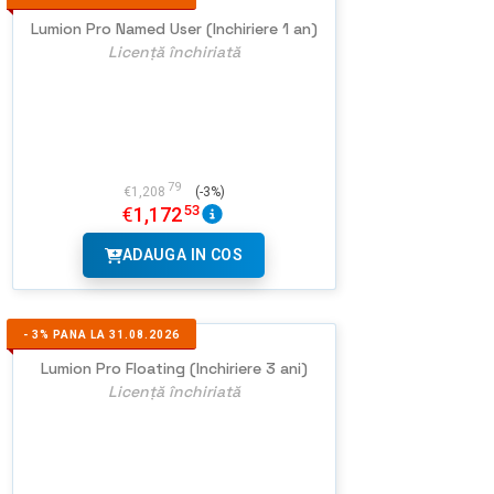
Lumion Pro Named User (Inchiriere 1 an)
Licență închiriată
79
€
1,208
(-3%)
53
€
1,172
ADAUGA IN COS
-
3%
PANA LA 31.08.2026
Lumion Pro Floating (Inchiriere 3 ani)
Licență închiriată