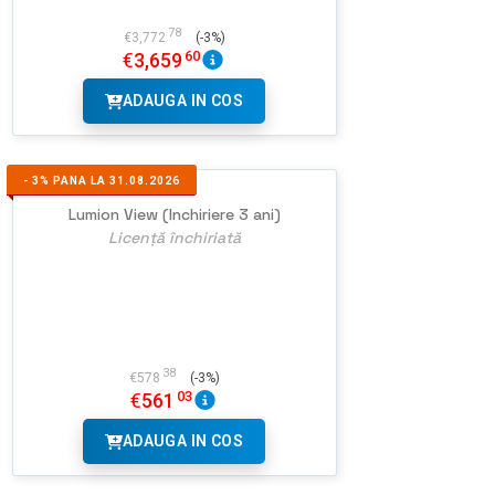
78
€
3,772
(-3%)
60
€
3,659
ADAUGA IN COS
-
3%
PANA LA 31.08.2026
Lumion View (Inchiriere 3 ani)
Licență închiriată
38
€
578
(-3%)
03
€
561
ADAUGA IN COS