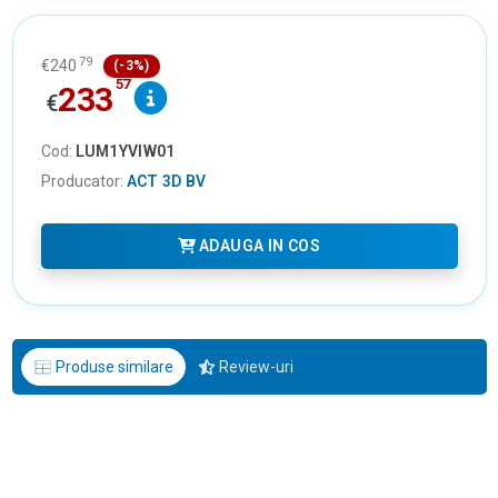
79
€
240
(-3%)
57
233
€
Cod:
LUM1YVIW01
Producator:
ACT 3D BV
ADAUGA IN COS
Produse similare
Review-uri